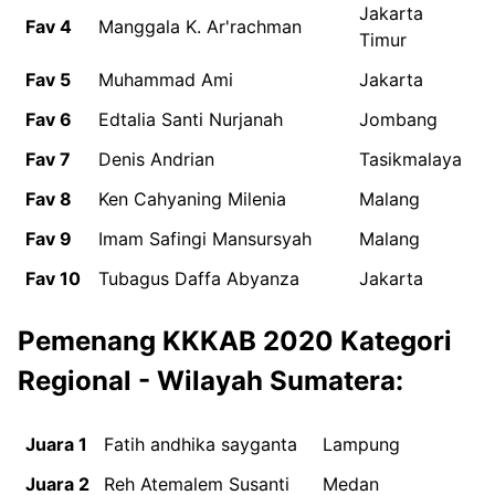
Jakarta
Fav 4
Manggala K. Ar'rachman
Timur
Fav 5
Muhammad Ami
Jakarta
Fav 6
Edtalia Santi Nurjanah
Jombang
Fav 7
Denis Andrian
Tasikmalaya
Fav 8
Ken Cahyaning Milenia
Malang
Fav 9
Imam Safingi Mansursyah
Malang
Fav 10
Tubagus Daffa Abyanza
Jakarta
Pemenang KKKAB 2020 Kategori
Regional - Wilayah Sumatera:
Juara 1
Fatih andhika sayganta
Lampung
Juara 2
Reh Atemalem Susanti
Medan