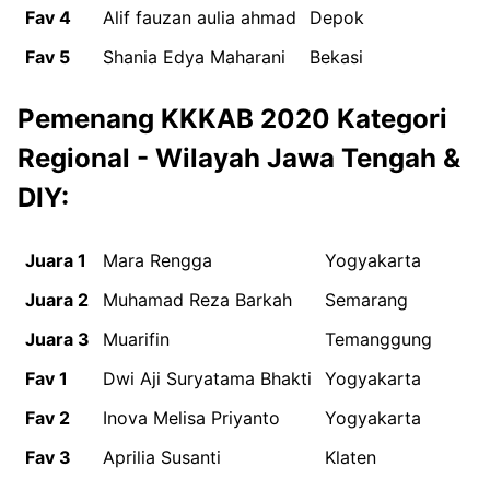
Fav 4
Alif fauzan aulia ahmad
Depok
Fav 5
Shania Edya Maharani
Bekasi
Pemenang KKKAB 2020 Kategori
Regional - Wilayah Jawa Tengah &
DIY:
Juara 1
Mara Rengga
Yogyakarta
Juara 2
Muhamad Reza Barkah
Semarang
Juara 3
Muarifin
Temanggung
Fav 1
Dwi Aji Suryatama Bhakti
Yogyakarta
Fav 2
Inova Melisa Priyanto
Yogyakarta
Fav 3
Aprilia Susanti
Klaten