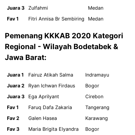
Juara 3
Zulfahmi
Medan
Fav 1
Fitri Annisa Br Sembiring
Medan
Pemenang KKKAB 2020 Kategori
Regional - Wilayah Bodetabek &
Jawa Barat:
Juara 1
Fairuz Atikah Salma
Indramayu
Juara 2
Ryan Ichwan Firdaus
Bogor
Juara 3
Ega Aprilyant
Cirebon
Fav 1
Faruq Dafa Zakaria
Tangerang
Fav 2
Galen Hasea
Karawang
Fav 3
Maria Brigita Elyandra
Bogor