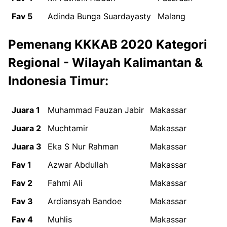
Fav 5
Adinda Bunga Suardayasty
Malang
Pemenang KKKAB 2020 Kategori
Regional - Wilayah Kalimantan &
Indonesia Timur:
Juara 1
Muhammad Fauzan Jabir
Makassar
Juara 2
Muchtamir
Makassar
Juara 3
Eka S Nur Rahman
Makassar
Fav 1
Azwar Abdullah
Makassar
Fav 2
Fahmi Ali
Makassar
Fav 3
Ardiansyah Bandoe
Makassar
Fav 4
Muhlis
Makassar