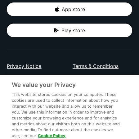
App store
Play store
Privacy Notice
Terms & Conditions
Data Attribution
Cookie Settings
We value your Privacy
This website stores cookies on your computer. These
cookies are used to collect information about how you
Indonesia
interact with our website and allow us to remember
you. We use this information in order to improve and
customize your browsing experience and for analytics
and metrics about our visitors both on this website and
© 2023 Gojek | Gojek is a trademark of PT GoTo
other media. To find out more about the cookies we
Gojek Tokopedia Tbk. Registered in the Directorate
use, see our
Cookie Policy