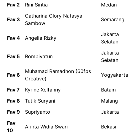
Fav 2
Rini Sintia
Medan
Catharina Glory Natasya
Fav 3
Semarang
Sambow
Jakarta
Fav 4
Angelia Rizky
Selatan
Jakarta
Fav 5
Rombiyatun
Selatan
Muhamad Ramadhon (60fps
Fav 6
Yogyakarta
Creative)
Fav 7
Kyrine Xelfanny
Batam
Fav 8
Tutik Suryani
Malang
Fav 9
Supriyanto
Jakarta
Fav
Arinta Widia Swari
Bekasi
10