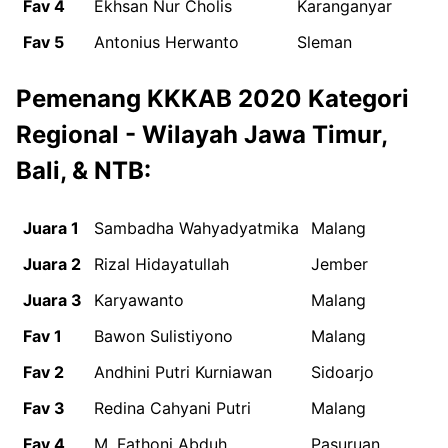
Fav 4
Ekhsan Nur Cholis
Karanganyar
Fav 5
Antonius Herwanto
Sleman
Pemenang KKKAB 2020 Kategori
Regional - Wilayah Jawa Timur,
Bali, & NTB:
Juara 1
Sambadha Wahyadyatmika
Malang
Juara 2
Rizal Hidayatullah
Jember
Juara 3
Karyawanto
Malang
Fav 1
Bawon Sulistiyono
Malang
Fav 2
Andhini Putri Kurniawan
Sidoarjo
Fav 3
Redina Cahyani Putri
Malang
Fav 4
M. Fathoni Abduh
Pasuruan