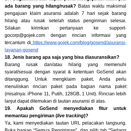
ada barang yang hilang/rusak?
Batas waktu maksimal
pengajuan klaim asuransi adalah 7 hari sejak barang
hilang atau rusak setelah status pengiriman selesai.
Silakan kirimkan pertanyaan ke support-
gocorp@gojek.com dengan rincian informasi yang
tercantum di
https://www.gojek.com/blog/gosend/asuransi-
layanan-gosend
18. Jenis barang apa saja yang bisa diasuransikan?
Barang rusak dan/atau hilang yang memenuhi
syarat/sesuai dengan syarat & ketentuan GoSend akan
ditanggung. Untuk mengklaim paket, Anda perlu
menuliskan rincian paket pada bagian nama paket
(misalnya: iPhone 11, Putih, 128GB, 1 Unit). Rincian lebih
lanjut dapat ditemukan di tautan asuransi di atas.
19. Apakah GoSend menyediakan fitur untuk
memantau pengiriman (
live tracking
)?
Ya, kami menyediakan tautan URL pelacakan langsung.
Buka bagian “Semua Pengiriman”, dan pilih tab “Sedang