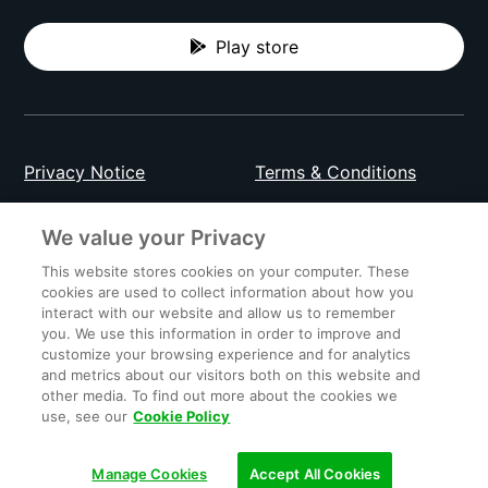
Play store
Privacy Notice
Terms & Conditions
Data Attribution
Cookie Settings
We value your Privacy
This website stores cookies on your computer. These
cookies are used to collect information about how you
Indonesia
interact with our website and allow us to remember
you. We use this information in order to improve and
customize your browsing experience and for analytics
and metrics about our visitors both on this website and
© 2023 Gojek | Gojek is a trademark of PT GoTo
other media. To find out more about the cookies we
Gojek Tokopedia Tbk. Registered in the Directorate
use, see our
Cookie Policy
General of Intellectual Property of the Republic of
Indonesia.
Manage Cookies
Accept All Cookies